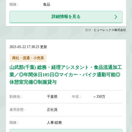
職種 :
食品
詳細情報を見る
提供 :
ヒューレックス株式会社
2021-01-22 17:38:25 更新
商社・流通・小売系
山武郡(千葉) 総務・経理アシスタント・食品流通加工
業／◎年間休日105日◎マイカー・バイク通勤可能◎
休憩室完備◎制服貸与
勤務地 :
千葉県
年収 :
～350万
雇用形態 :
正社員
職種 :
人事/総務