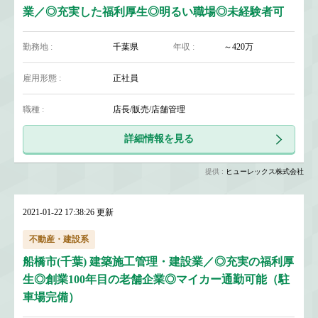
業／◎充実した福利厚生◎明るい職場◎未経験者可
勤務地 :
千葉県
年収 :
～420万
雇用形態 :
正社員
職種 :
店長/販売/店舗管理
詳細情報を見る
提供 :
ヒューレックス株式会社
2021-01-22 17:38:26 更新
不動産・建設系
船橋市(千葉) 建築施工管理・建設業／◎充実の福利厚
生◎創業100年目の老舗企業◎マイカー通勤可能（駐
車場完備）