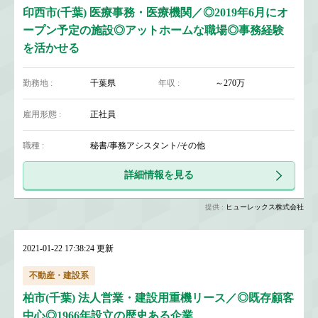
印西市(千葉) 医療事務・医療機関／◎2019年6月にオ
ープン予定の施設◎アットホームな職場◎事務経験
を活かせる
勤務地 :
千葉県
年収 :
～270万
雇用形態 :
正社員
職種 :
秘書/事務アシスタント/その他
詳細情報を見る
提供 :
ヒューレックス株式会社
2021-01-22 17:38:24 更新
不動産・建設系
柏市(千葉) 法人営業・建設用重機リース／◎既存顧客
中心◎1966年設立の歴史ある企業