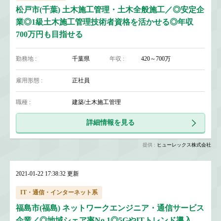
松戸市(千葉) 土木施工管理・土木全般施工／◎安定企
業◎1級土木施工管理技術者資格を活かせる◎年収
700万円も目指せる
勤務地 :
千葉県
年収 :
420～700万
雇用形態 :
正社員
職種 :
建築/土木施工管理
詳細情報を見る
提供 :
ヒューレックス株式会社
2021-01-22 17:38:32 更新
IT・通信・インターネット系
福島市(福島) ネットワークエンジニア・通信サービス
企業／◎地域シェア率No.1◎5GやITトレンド導入