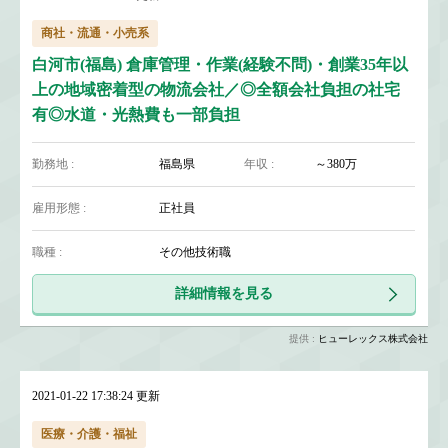
商社・流通・小売系
白河市(福島) 倉庫管理・作業(経験不問)・創業35年以
上の地域密着型の物流会社／◎全額会社負担の社宅
有◎水道・光熱費も一部負担
勤務地 :
福島県
年収 :
～380万
雇用形態 :
正社員
職種 :
その他技術職
詳細情報を見る
提供 :
ヒューレックス株式会社
2021-01-22 17:38:24 更新
医療・介護・福祉