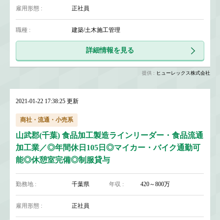
雇用形態 :
正社員
職種 :
建築/土木施工管理
詳細情報を見る
提供 :
ヒューレックス株式会社
2021-01-22 17:38:25 更新
商社・流通・小売系
山武郡(千葉) 食品加工製造ラインリーダー・食品流通
加工業／◎年間休日105日◎マイカー・バイク通勤可
能◎休憩室完備◎制服貸与
勤務地 :
千葉県
年収 :
420～800万
雇用形態 :
正社員