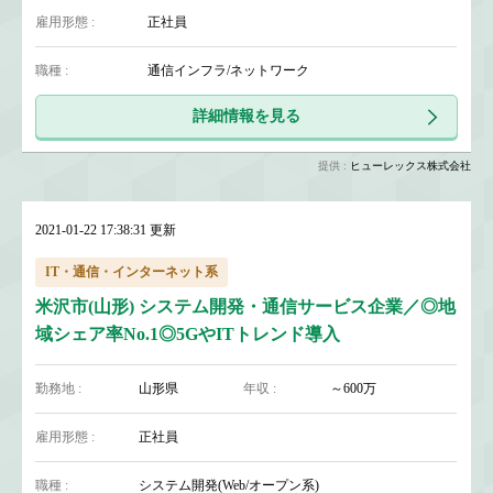
雇用形態 :
正社員
職種 :
通信インフラ/ネットワーク
詳細情報を見る
提供 :
ヒューレックス株式会社
2021-01-22 17:38:31 更新
IT・通信・インターネット系
米沢市(山形) システム開発・通信サービス企業／◎地
域シェア率No.1◎5GやITトレンド導入
勤務地 :
山形県
年収 :
～600万
雇用形態 :
正社員
職種 :
システム開発(Web/オープン系)