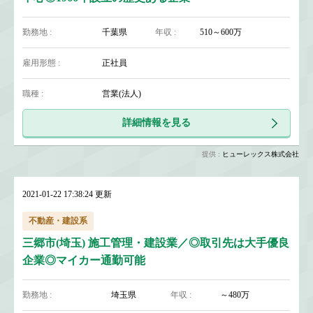
勤務地 :
千葉県
年収 :
510～600万
雇用形態 :
正社員
職種 :
営業(法人)
詳細情報を見る
提供 :
ヒューレックス株式会社
2021-01-22 17:38:24 更新
不動産・建設系
三郷市(埼玉) 施工管理・建設業／◎取引先は大手優良
企業◎マイカー通勤可能
勤務地 :
埼玉県
年収 :
～480万