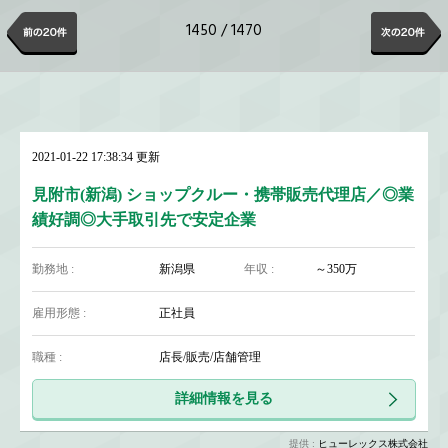
1450 / 1470
2021-01-22 17:38:34 更新
見附市(新潟) ショップクルー・携帯販売代理店／◎業
績好調◎大手取引先で安定企業
勤務地 :
新潟県
年収 :
～350万
雇用形態 :
正社員
職種 :
店長/販売/店舗管理
詳細情報を見る
提供 :
ヒューレックス株式会社