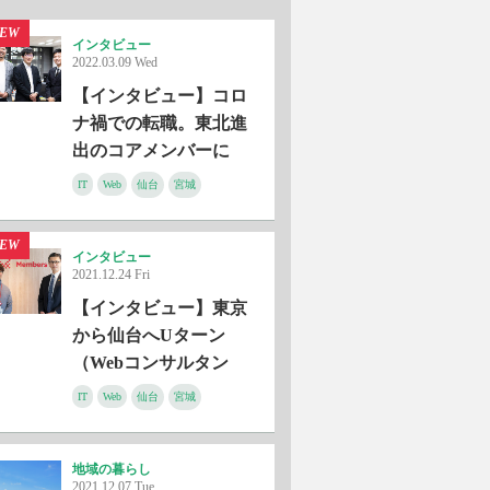
EW
インタビュー
2022.03.09 Wed
【インタビュー】コロ
ナ禍での転職。東北進
出のコアメンバーに
（ITエンジニア・株式
IT
Web
仙台
宮城
会社GSI）
EW
インタビュー
2021.12.24 Fri
【インタビュー】東京
から仙台へUターン
（Webコンサルタン
ト・株式会社メンバー
IT
Web
仙台
宮城
ズ）
地域の暮らし
2021.12.07 Tue