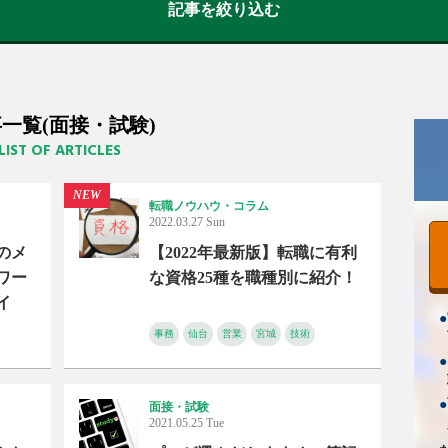
記事を絞り込む
一覧(面接・試験)
LIST OF ARTICLES
NEW
転職ノウハウ・コラム
2022.03.27 Sun
のメ
【2022年最新版】転職に有利
ワー
な資格25種を職種別に紹介！
イ
●
事務
仙台
営業
宮城
技術
●
●
面接・試験
2021.05.25 Tue