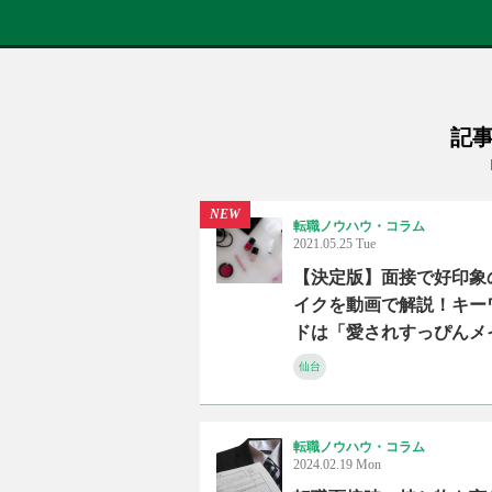
記事
NEW
転職ノウハウ・コラム
2021.05.25 Tue
【決定版】面接で好印象
イクを動画で解説！キー
ドは「愛されすっぴんメ
ク」！？
仙台
転職ノウハウ・コラム
2024.02.19 Mon