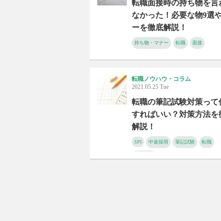
転職面接時の持ち物を言
なかった！必要な物9選
ーを徹底解説！
持ち物・マナー
転職
面接
転職ノウハウ・コラム
2021.05.25 Tue
転職の筆記試験対策って
すればいい？対策方法を
解説！
SPI
中途採用
筆記試験
転職
適性検査