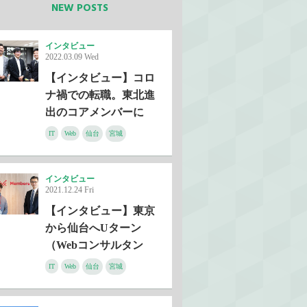
NEW POSTS
インタビュー
2022.03.09 Wed
【インタビュー】コロ
ナ禍での転職。東北進
出のコアメンバーに
（ITエンジニア・株式
IT
Web
仙台
宮城
会社GSI）
インタビュー
2021.12.24 Fri
【インタビュー】東京
から仙台へUターン
（Webコンサルタン
ト・株式会社メンバー
IT
Web
仙台
宮城
ズ）