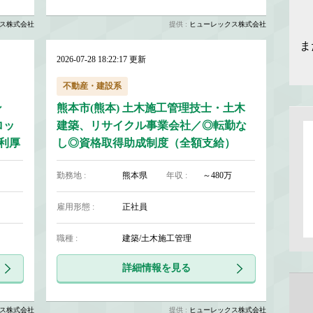
ス株式会社
提供 :
ヒューレックス株式会社
ま
2026-07-28 18:22:17 更新
不動産・建設系
ン
熊本市(熊本) 土木施工管理技士・土木
ロッ
建築、リサイクル事業会社／◎転勤な
利厚
し◎資格取得助成制度（全額支給）
勤務地 :
熊本県
年収 :
～480万
雇用形態 :
正社員
職種 :
建築/土木施工管理
詳細情報を見る
ス株式会社
提供 :
ヒューレックス株式会社