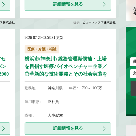
詳細情報を見る
ス株式会社
提供 :
ヒューレックス株式会社
2026-07-29 08:53:31 更新
医療・介護・福祉
アセ
横浜市(神奈川) 総務管理職候補・上場
バン
を目指す医療バイオベンチャー企業／
00
◎革新的な技術開発とその社会実装を
目指す◎上場予備軍◎土日祝休み
勤務地 :
神奈川県
年収 :
700～1000万
雇用形態 :
正社員
職種 :
人事/総務
詳細情報を見る