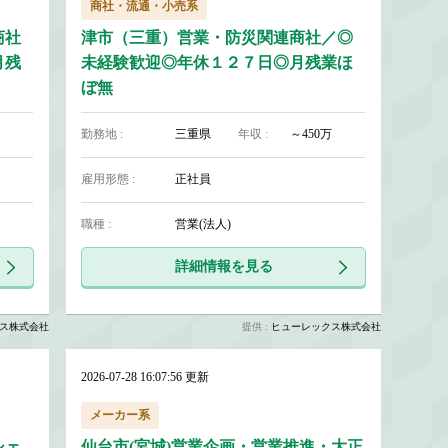
商社・流通・小売系
商社
津市（三重）営業・防災関連商社／◎
月残
未経験歓迎◎年休１２７日◎月残業ほ
ぼ無
勤務地 :
三重県
年収 :
～450万
雇用形態 :
正社員
職種 :
営業(法人)
詳細情報を見る
ス株式会社
提供 :
ヒューレックス株式会社
2026-07-28 16:07:56 更新
メーカー系
シェ
仙台市(宮城)営業企画・営業推進・大正