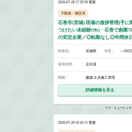
2026-07-28 17:29:50 更新
不動産・建設系
石巻市(宮城) 現場の進捗管理(手に
つけたい未経験OK)・石巻で創業7
の安定企業／◎転勤なし◎年間休日1
日◎定年後も活躍可能
勤務地 :
宮城県
年収 :
～350万
雇用形態 :
正社員
職種 :
建築/土木施工管理
詳細情報を見る
提供 :
ヒューレック
2026-07-28 16:45:11 更新