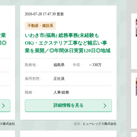
2026-07-28 17:47:39 更新
不動産・建設系
食業
いわき市(福島) 総務事務(未経験も
業◎
OK)・エクステリア工事など幅広い事
業を展開／◎年間休日実質120日◎地域
に根差したイベント開催◎転勤なし
勤務地 :
福島県
年収 :
～330万
雇用形態 :
正社員
職種 :
人事/総務
詳細情報を見る
ス株式会社
提供 :
ヒューレックス株式会社