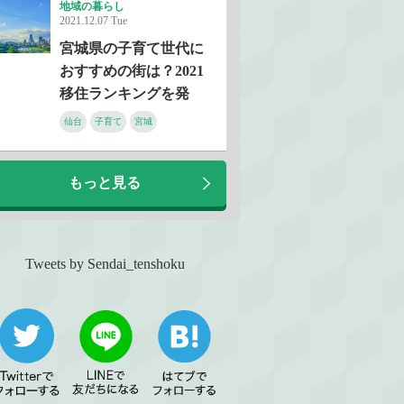
地域の暮らし
2021.12.07 Tue
宮城県の子育て世代に
おすすめの街は？2021
移住ランキングを発
表！
仙台
子育て
宮城
もっと見る
Tweets by Sendai_tenshoku