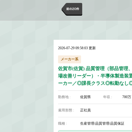
2026-07-29 09:58:03 更新
メーカー系
佐賀市(佐賀) 品質管理（部品管理
場改善リーダー）・半導体製造装
ーカー／◎課長クラス◎転勤なし
ネジメント経験を活かせる
勤務地 :
佐賀県
年収 :
700万
雇用形態 :
正社員
職種 :
生産管理/品質管理/品質保証