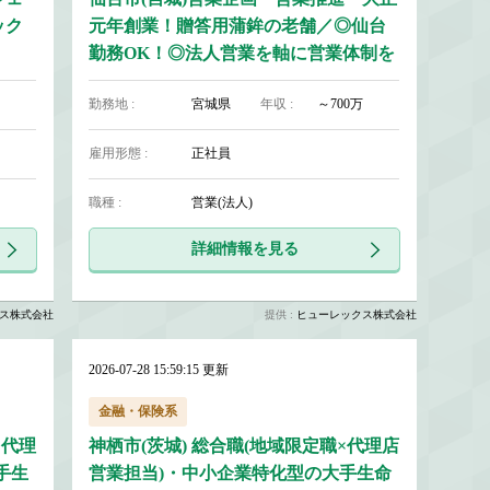
ック
元年創業！贈答用蒲鉾の老舗／◎仙台
勤務OK！◎法人営業を軸に営業体制を
構築
勤務地 :
宮城県
年収 :
～700万
雇用形態 :
正社員
職種 :
営業(法人)
詳細情報を見る
ス株式会社
提供 :
ヒューレックス株式会社
2026-07-28 15:59:15 更新
金融・保険系
×代理
神栖市(茨城) 総合職(地域限定職×代理店
手生
営業担当)・中小企業特化型の大手生命