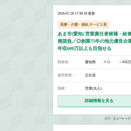
2026-07-28 17:49:18 更新
医療・介護・福祉,サービス系
あま市(愛知) 営業責任者候補・給
務請負／◎創業75年の地元優良企
年収600万以上も目指せる
勤務地 :
愛知県
年収 :
～650万
雇用形態 :
正社員
職種 :
営業(法人)
詳細情報を見る
提供 :
ヒューレック