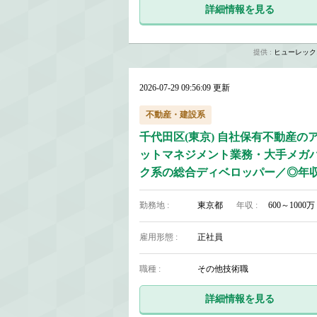
詳細情報を見る
提供 :
ヒューレック
2026-07-29 09:56:09 更新
不動産・建設系
千代田区(東京) 自社保有不動産の
ットマネジメント業務・大手メガ
ク系の総合ディベロッパー／◎年収9
万も目指せる◎福利厚生充実
勤務地 :
東京都
年収 :
600～1000万
雇用形態 :
正社員
職種 :
その他技術職
詳細情報を見る