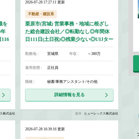
2026-07-28 17:27:11 更新
不動産・建設系
職を
栗原市(宮城) 営業事務・地域に根ざし
0年
た総合建設会社／◎転勤なし◎年間休
16
日111日(土日祝)◎残業少ない◎UIJター
ン歓迎
勤務地 :
宮城県
年収 :
～380万
雇用形態 :
正社員
職種 :
秘書/事務アシスタント/その他
詳細情報を見る
ス株式会社
提供 :
ヒューレックス株式会社
2026-07-28 16:39:16 更新