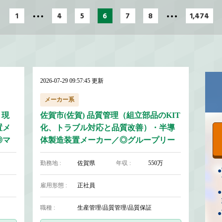
…
…
1
4
5
6
7
8
1,474
2026-07-29 09:57:45 更新
メーカー系
、現
佐賀市(佐賀) 品質管理（組立部品のKIT
置メ
化、トラブル対応と品質改善）・半導
◎マ
体製造装置メーカー／◎グループリー
ダー候補◎転勤なし◎マネジメント経
勤務地 :
佐賀県
年収 :
550万
験を活かせる
●
雇用形態 :
正社員
●
職種 :
生産管理/品質管理/品質保証
●