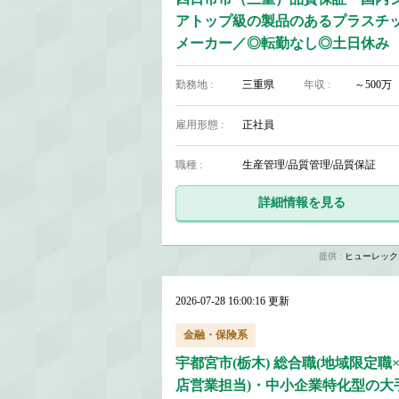
アトップ級の製品のあるプラスチ
メーカー／◎転勤なし◎土日休み
勤務地 :
三重県
年収 :
～500万
雇用形態 :
正社員
職種 :
生産管理/品質管理/品質保証
詳細情報を見る
提供 :
ヒューレック
2026-07-28 16:00:16 更新
金融・保険系
宇都宮市(栃木) 総合職(地域限定職
店営業担当)・中小企業特化型の大