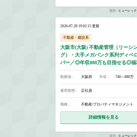
提供 :
ヒューレック
2026-07-28 19:02:15 更新
不動産・建設系
大阪市(大阪) 不動産管理（リーシ
グ）・大手メガバンク系列ディベ
パー／◎年収880万も目指せる◎福
生充実
勤務地 :
大阪府
年収 :
740～880万
雇用形態 :
正社員
職種 :
不動産/プロパティマネジメント
詳細情報を見る
提供 :
ヒューレック