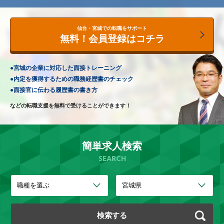
仙台・宮城での転職をサポート
無料！会員登録はコチラ
●
宮城の企業に対応した
面接トレーニング
●
内定を獲得するための
職務経歴書のチェック
●
面接官に伝わる
履歴書の書き方
などの転職支援を無料で
受けることができます！
簡単求人検索
SEARCH