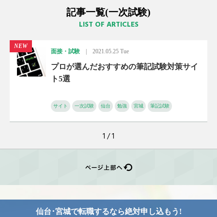
記事一覧(一次試験)
LIST OF ARTICLES
NEW
面接・試験
|
2021.05.25 Tue
プロが選んだおすすめの筆記試験対策サイ
ト5選
サイト
一次試験
仙台
勉強
宮城
筆記試験
1 / 1
仙台･宮城で転職するなら
絶対申し込もう!