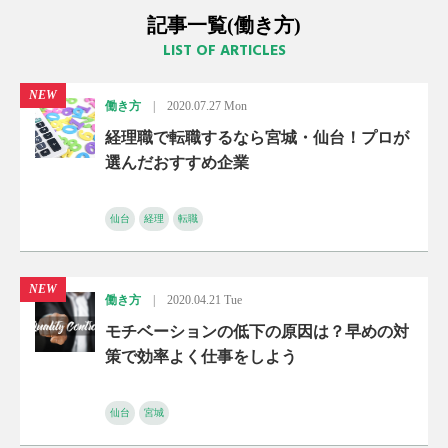
記事一覧(働き方)
LIST OF ARTICLES
NEW
働き方
|
2020.07.27 Mon
経理職で転職するなら宮城・仙台！プロが
選んだおすすめ企業
仙台
経理
転職
NEW
働き方
|
2020.04.21 Tue
モチベーションの低下の原因は？早めの対
策で効率よく仕事をしよう
仙台
宮城