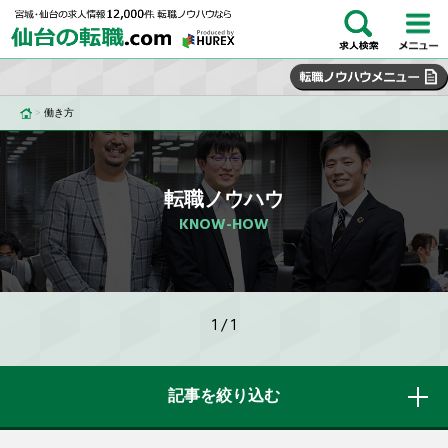
>
働き方
転職ノウハウ
KNOW-HOW
1 / 1
記事を絞り込む