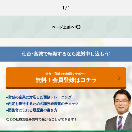
1 / 1
仙台･宮城で転職するなら
絶対申し込もう!
仙台・宮城での転職をサポート
無料！会員登録はコチラ
●
宮城の企業に対応した
面接トレーニング
●
内定を獲得するための
職務経歴書のチェック
●
面接官に伝わる
履歴書の書き方
などの転職支援を無料で
受けることができます！