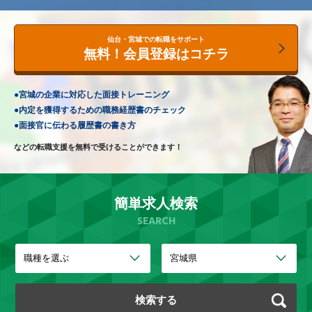
仙台・宮城での転職をサポート
無料！会員登録はコチラ
●
宮城の企業に対応した
面接トレーニング
●
内定を獲得するための
職務経歴書のチェック
●
面接官に伝わる
履歴書の書き方
などの転職支援を無料で
受けることができます！
簡単求人検索
SEARCH