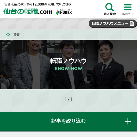
>
秘書
転職ノウハウ
KNOW-HOW
1 / 1
記事を絞り込む